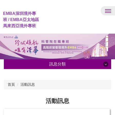
跳
到
EMBA深圳境外專
主
班 / EMBA亞太地區
要
內
馬來西亞境外專班
容
區
訊息分類
訊息分類
首頁
活動訊息
最新消息
招生訊息
活動訊息
榜單公告